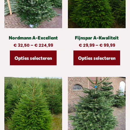
Nordmann A-Excellent
Fijnspar A-Kwaliteit
€
32,50
–
€
224,99
€
29,99
–
€
99,99
Opties selecteren
Opties selecteren